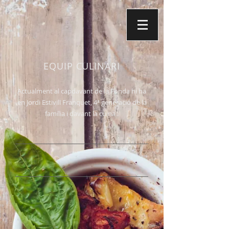
EQUIP CULINARI
Actualment al capdavant de la Fonda hi ha
en Jordi Estivill Franquet, 4ª generació de la
família i davant la cuina .